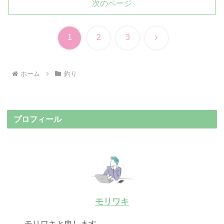
次のページ
次
1
2
3
へ
ホーム
釣り
プロフィール
モリワキ
モリワキと申します。