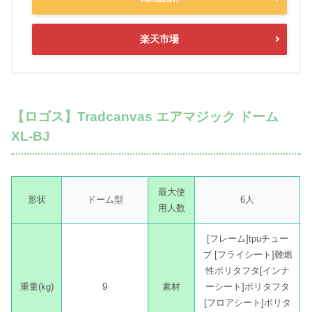
楽天市場
【ロゴス】Tradcanvas エアマジック ドーム
XL-BJ
最大使
形状
ドーム型
6人
用人数
[フレーム]tpuチュー
ブ [フライシート]難燃
性ポリタフタ[インナ
重量(kg)
9
素材
ーシート]ポリタフタ
[フロアシート]ポリタ