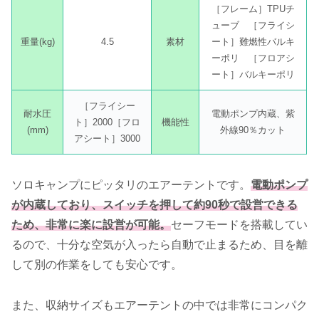
［フレーム］TPUチ
ューブ ［フライシ
重量(kg)
4.5
素材
ート］難燃性バルキ
ーポリ ［フロアシ
ート］バルキーポリ
［フライシー
耐水圧
電動ポンプ内蔵、紫
ト］2000［フロ
機能性
(mm)
外線90％カット
アシート］3000
ソロキャンプにピッタリのエアーテントです。
電動ポンプ
が内蔵しており、スイッチを押して約90秒で設営できる
ため、非常に楽に設営が可能。
セーフモードを搭載してい
るので、十分な空気が入ったら自動で止まるため、目を離
して別の作業をしても安心です。
また、収納サイズもエアーテントの中では非常にコンパク