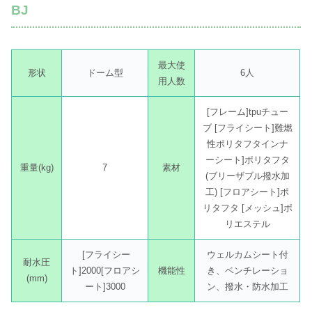
BJ
最大使
形状
ドーム型
6人
用人数
[フレーム]tpuチュー
ブ [フライシート]難燃
性ポリタフタインナ
ーシート]ポリタフタ
重量(kg)
7
素材
(ブリーザブル撥水加
工) [フロアシート]ポ
リタフタ [メッシュ]ポ
リエステル
[フライシー
ウェルカムシート付
耐水圧
ト]2000[フロアシ
機能性
き、ベンチレーショ
(mm)
ート]3000
ン、撥水・防水加工