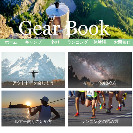
ホーム
キャンプ
釣り
ランニング
体験談
お問合せ
アウトドアを楽しもう
キャンプの始め方
ルアー釣りの始め方
ランニングの始め方