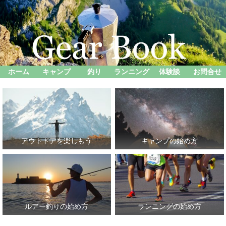
ホーム
キャンプ
釣り
ランニング
体験談
お問合せ
アウトドアを楽しもう
キャンプの始め方
ルアー釣りの始め方
ランニングの始め方