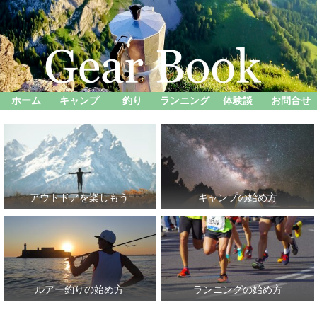
ホーム
キャンプ
釣り
ランニング
体験談
お問合せ
アウトドアを楽しもう
キャンプの始め方
ルアー釣りの始め方
ランニングの始め方