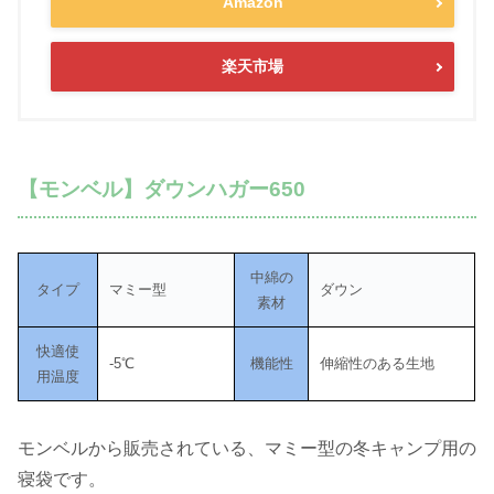
Amazon
楽天市場
【モンベル】ダウンハガー650
中綿の
タイプ
マミー型
ダウン
素材
快適使
-5℃
機能性
伸縮性のある生地
用温度
モンベルから販売されている、マミー型の冬キャンプ用の
寝袋です。