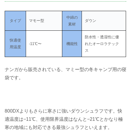
中綿の
タイプ
マモー型
ダウン
素材
防水性・透湿性に優
快適使
-11℃〜
機能性
れたオーロラテック
用温度
ス
ナンガから販売されている、マミー型の冬キャンプ用の寝
袋です。
800DXよりもさらに寒さに強いダウンシュラフです。快
適温度は−11℃、使用限界温度はなんと−21℃とかなり極
寒の地域にも対応できる最強シュラフといえます。