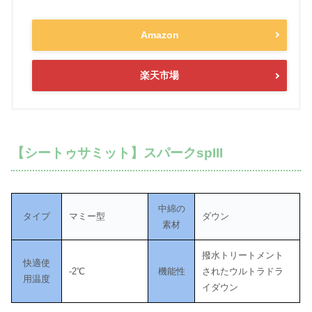
Amazon
楽天市場
【シートゥサミット】スパークspIII
中綿の
タイプ
マミー型
ダウン
素材
撥水トリートメント
快適使
-2℃
機能性
されたウルトラドラ
用温度
イダウン