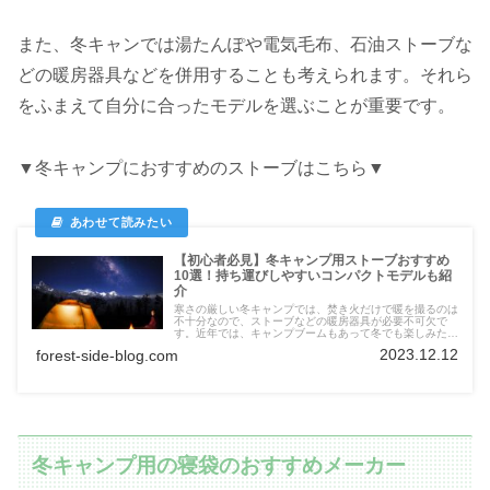
また、冬キャンでは湯たんぽや電気毛布、石油ストーブな
どの暖房器具などを併用することも考えられます。それら
をふまえて自分に合ったモデルを選ぶことが重要です。
▼冬キャンプにおすすめのストーブはこちら▼
【初心者必見】冬キャンプ用ストーブおすすめ
10選！持ち運びしやすいコンパクトモデルも紹
介
寒さの厳しい冬キャンプでは、焚き火だけで暖を撮るのは
不十分なので、ストーブなどの暖房器具が必要不可欠で
す。近年では、キャンプブームもあって冬でも楽しみたい
と思っている方も多いのではないでしょうか？しかし、ス
2023.12.12
forest-side-blog.com
トーブといっても様々な種類があり、どれがいいのか迷っ
てしまいます。
冬キャンプ用の寝袋のおすすめメーカー