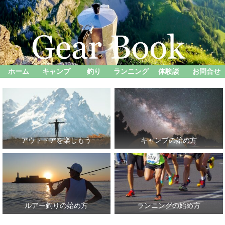
ホーム
キャンプ
釣り
ランニング
体験談
お問合せ
アウトドアを楽しもう
キャンプの始め方
ルアー釣りの始め方
ランニングの始め方