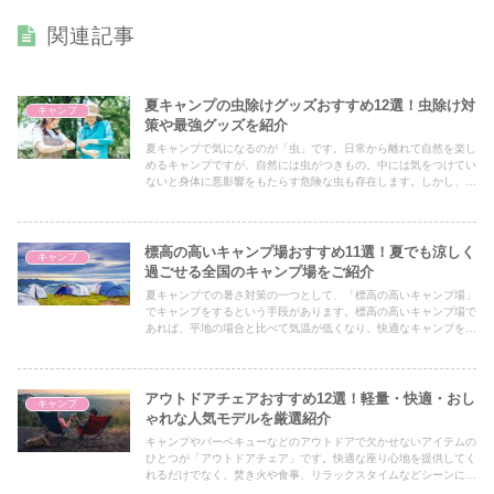
関連記事
夏キャンプの虫除けグッズおすすめ12選！虫除け対
キャンプ
策や最強グッズを紹介
夏キャンプで気になるのが「虫」です。日常から離れて自然を楽し
めるキャンプですが、自然には虫がつきもの。中には気をつけてい
ないと身体に悪影響をもたらす危険な虫も存在します。しかし、さ
まざまな虫除けグッズが販売されており、どれを選べば良いか分か
らない方も多いのではないでしょうか？
標高の高いキャンプ場おすすめ11選！夏でも涼しく
キャンプ
過ごせる全国のキャンプ場をご紹介
夏キャンプでの暑さ対策の一つとして、「標高の高いキャンプ場」
でキャンプをするという手段があります。標高の高いキャンプ場で
あれば、平地の場合と比べて気温が低くなり、快適なキャンプを楽
しめます。キャンプはしたいけど、「真夏のうだるような暑さは嫌
だな」と思っている方も多いのではないでしょうか？
アウトドアチェアおすすめ12選！軽量・快適・おし
キャンプ
ゃれな人気モデルを厳選紹介
キャンプやバーベキューなどのアウトドアで欠かせないアイテムの
ひとつが「アウトドアチェア」です。快適な座り心地を提供してく
れるだけでなく、焚き火や食事、リラックスタイムなどシーンに合
わせて選ぶことでキャンプの楽しさが格段にアップします。しか