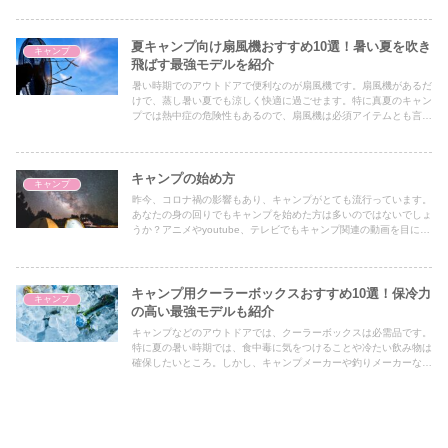
し、「種類が多すぎてどれを選べばいいかわからない」「コンパク
トで持ち運びやすいチェアと、座り心地の良いチェアのどちらを優
先すべき？」と迷う人は少なくありません。
夏キャンプ向け扇風機おすすめ10選！暑い夏を吹き
キャンプ
飛ばす最強モデルを紹介
暑い時期でのアウトドアで便利なのが扇風機です。扇風機があるだ
けで、蒸し暑い夏でも涼しく快適に過ごせます。特に真夏のキャン
プでは熱中症の危険性もあるので、扇風機は必須アイテムとも言え
るでしょう。しかし、様々なメーカーから販売されており、充電式
や電池式などどれを選べば良いか迷ってしまう方も多いのではない
でしょうか？
キャンプの始め方
キャンプ
昨今、コロナ禍の影響もあり、キャンプがとても流行っています。
あなたの身の回りでもキャンプを始めた方は多いのではないでしょ
うか？アニメやyoutube、テレビでもキャンプ関連の動画を目にす
ることが増えてきました。そこでこの記事では、キャンプの魅力や
最初に揃えるべき道具などをご紹介します。
キャンプ用クーラーボックスおすすめ10選！保冷力
キャンプ
の高い最強モデルも紹介
キャンプなどのアウトドアでは、クーラーボックスは必需品です。
特に夏の暑い時期では、食中毒に気をつけることや冷たい飲み物は
確保したいところ。しかし、キャンプメーカーや釣りメーカーなど
から様々な種類が販売されており、どれを選べば良いか分からない
方も多いのではないでしょうか？