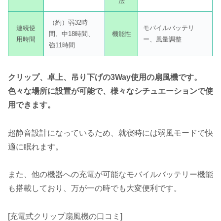
法
（約）弱32時
連続使
モバイルバッテリ
間、中18時間、
機能性
用時間
ー、風量調整
強11時間
クリップ、卓上、吊り下げの3Way使用の扇風機です。
色々な場所に設置が可能で、様々なシチュエーションで使
用できます。
超静音設計になっているため、就寝時には弱風モードで快
適に眠れます。
また、他の機器への充電が可能なモバイルバッテリー機能
も搭載しており、万が一の時でも大変便利です。
[充電式クリップ扇風機の口コミ]