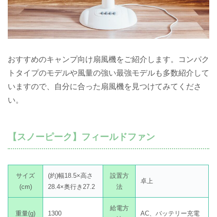
おすすめのキャンプ向け扇風機をご紹介します。コンパク
トタイプのモデルや風量の強い最強モデルも多数紹介して
いますので、自分に合った扇風機を見つけてみてくださ
い。
【スノーピーク】フィールドファン
サイズ
(約)幅18.5×高さ
設置方
卓上
(cm)
28.4×奥行き27.2
法
給電方
重量(g)
1300
AC、バッテリー充電