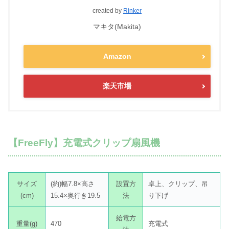
created by
Rinker
マキタ(Makita)
Amazon
楽天市場
【FreeFly】充電式クリップ扇風機
サイズ
(約)幅7.8×高さ
設置方
卓上、クリップ、吊
(cm)
15.4×奥行き19.5
法
り下げ
給電方
重量(g)
470
充電式