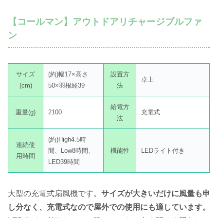
【コールマン】アウトドアリチャージブルファ
ン
サイズ
(約)幅17×高さ
設置方
卓上
(cm)
50×羽根経39
法
給電方
重量(g)
2100
充電式
法
(約)High4.5時
連続使
間、Low8時間、
機能性
LEDライト付き
用時間
LED39時間
大型の充電式扇風機です。
サイズが大きいだけに風量も申
し分なく、充電式なので屋外での使用にも適しています。