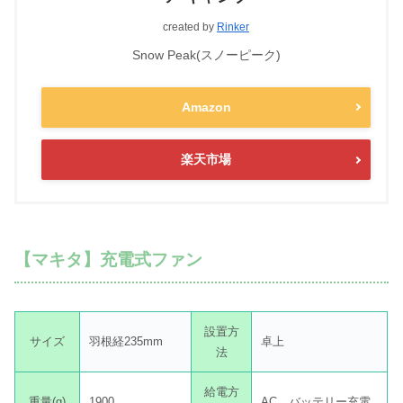
created by
Rinker
Snow Peak(スノーピーク)
Amazon
楽天市場
【マキタ】充電式ファン
設置方
サイズ
羽根経235mm
卓上
法
給電方
重量(g)
1900
AC、バッテリー充電