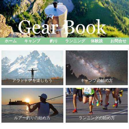
ホーム
キャンプ
釣り
ランニング
体験談
お問合せ
アウトドアを楽しもう
キャンプの始め方
ルアー釣りの始め方
ランニングの始め方